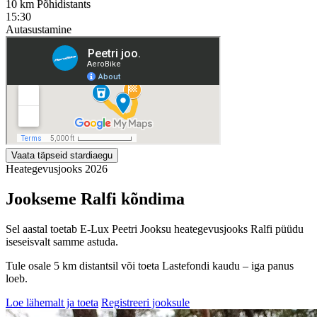
10 km Põhidistants
15:30
Autasustamine
Vaata täpseid stardiaegu
Heategevusjooks 2026
Jookseme Ralfi kõndima
Sel aastal toetab E-Lux Peetri Jooksu heategevusjooks Ralfi püüdu
iseseisvalt samme astuda.
Tule osale 5 km distantsil või toeta Lastefondi kaudu – iga panus
loeb.
Loe lähemalt ja toeta
Registreeri jooksule