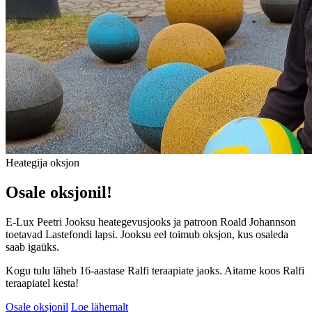
Heategija oksjon
Osale oksjonil!
E-Lux Peetri Jooksu heategevusjooks ja patroon Roald Johannson
toetavad Lastefondi lapsi. Jooksu eel toimub oksjon, kus osaleda
saab igaüks.
Kogu tulu läheb 16-aastase Ralfi teraapiate jaoks. Aitame koos Ralfi
teraapiatel kesta!
Osale oksjonil
Loe lähemalt