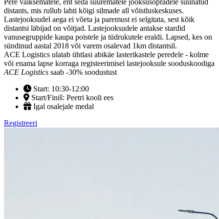
Pere väiksematele, ent seda suurematele jooksusõpradele suunatud
distants, mis rullub lahti kõigi silmade all võistluskeskuses.
Lastejooksudel aega ei võeta ja paremust ei selgitata, sest kõik
distantsi läbijad on võitjad. Lastejooksudele antakse stardid
vanusegruppide kaupa poistele ja tüdrukutele eraldi. Lapsed, kes on
sündinud aastal 2018 või varem osalevad 1km distantsil.
ACE Logistics ulatab ühtlasi abikäe lasterikastele peredele - kolme
või enama lapse korraga registeerimisel lastejooksule sooduskoodiga
ACE Logistics
saab -30% soodustust
Start: 10:30-12:00
Start/Finiš: Peetri kooli ees
Igal osalejale medal
Registreeri