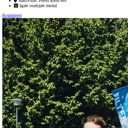
Start/Finiš: Peetri kooli ees
Igale osalejale medal
Registreeri