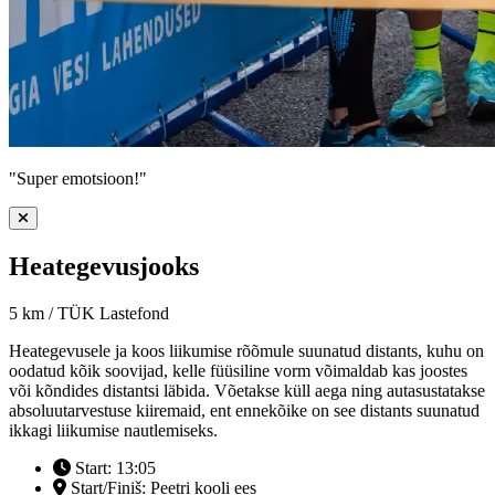
"Super emotsioon!"
Heategevusjooks
5 km / TÜK Lastefond
Heategevusele ja koos liikumise rõõmule suunatud distants, kuhu on
oodatud kõik soovijad, kelle füüsiline vorm võimaldab kas joostes
või kõndides distantsi läbida. Võetakse küll aega ning autasustatakse
absoluutarvestuse kiiremaid, ent ennekõike on see distants suunatud
ikkagi liikumise nautlemiseks.
Start: 13:05
Start/Finiš: Peetri kooli ees