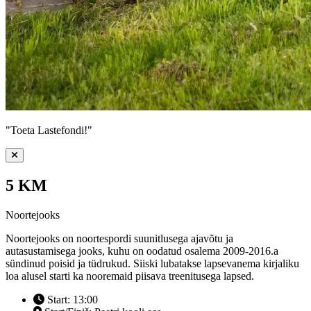
"Toeta Lastefondi!"
5 KM
Noortejooks
Noortejooks on noortespordi suunitlusega ajavõtu ja
autasustamisega jooks, kuhu on oodatud osalema 2009-2016.a
sündinud poisid ja tüdrukud. Siiski lubatakse lapsevanema kirjaliku
loa alusel starti ka nooremaid piisava treenitusega lapsed.
Start: 13:00