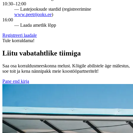
10:30–12:00
— Lastejooksude stardid (registreerimine
www.peetrijooks.ee
)
16:00
— Laada ametlik lõpp
Registreeri laadale
Tule korraldama!
Liitu vabatahtlike tiimiga
Saa osa korraldusmeeskonna melust. Kõigile abilistele äge mälestus,
soe toit ja kena nännipakk meie koostööpartneritelt!
Pane end kirja