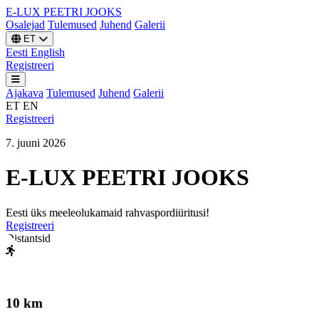
E-LUX
PEETRI
JOOKS
Osalejad
Tulemused
Juhend
Galerii
ET
Eesti
English
Registreeri
Ajakava
Tulemused
Juhend
Galerii
ET
EN
Registreeri
7. juuni 2026
E-LUX
PEETRI
JOOKS
Eesti üks meeleolukamaid rahvaspordiüritusi!
Registreeri
Distantsid
10 km