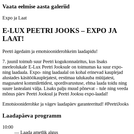
Vaata eelmise aasta galeriid
Expo ja Laat
E-LUX PEETRI JOOKS – EXPO JA
LAAT!
Peetri ägedaim ja emotsiooniderohkeim laadapidu!
7. juunil toimub suur Peetri kogukonnaüritus, kus lisaks
meeleolukale E-Lux Peetri Jooksule on toimumas ka suur expo-
ning laadaala. Expo- ning laadaalal on kohal erinevad kauplejad
alustades käsitöökauplejatest, eestimaa talukauba müüjatest,
magusatest kommilettidest, spordivarustuse, ehtsa laada toidu ning
suure lastealani välja. Lisaks palju muud põnevat – tule ning veeda
mõnus päev Peetri Jooksul ja Peetri Jooksu expo-laadal!
Emotsiooniderohke ja vägev laadapäev garanteeritud! #PeetriJooks
Laadapäeva programm
10:00
— Laada ametlik algus