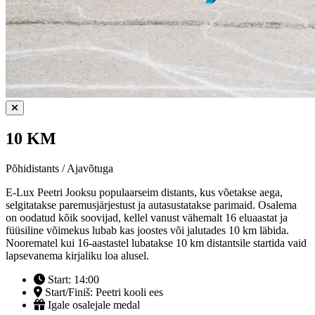
10 KM
Põhidistants / Ajavõtuga
E-Lux Peetri Jooksu populaarseim distants, kus võetakse aega,
selgitatakse paremusjärjestust ja autasustatakse parimaid. Osalema
on oodatud kõik soovijad, kellel vanust vähemalt 16 eluaastat ja
füüsiline võimekus lubab kas joostes või jalutades 10 km läbida.
Noorematel kui 16-aastastel lubatakse 10 km distantsile startida vaid
lapsevanema kirjaliku loa alusel.
Start: 14:00
Start/Finiš: Peetri kooli ees
Igale osalejale medal