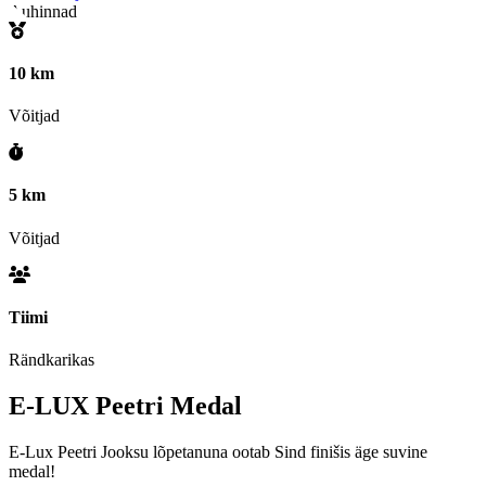
Auhinnad
10 km
Võitjad
5 km
Võitjad
Tiimi
Rändkarikas
E-LUX Peetri
Medal
E-Lux Peetri Jooksu lõpetanuna ootab Sind finišis äge suvine
medal!