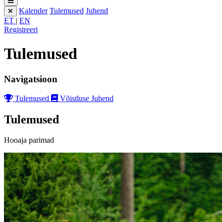
Kalender
Tulemused
Juhend
ET
|
EN
Registreeri
Tulemused
Navigatsioon
Tulemused
Võistluse Juhend
Tulemused
Hooaja parimad