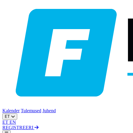
Kalender
Tulemused
Juhend
ET
ET
EN
REGISTREERI