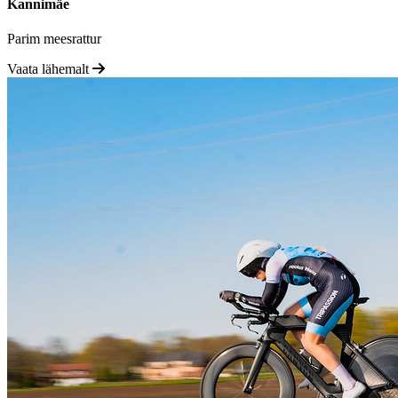
Kannimäe
Parim meesrattur
Vaata lähemalt