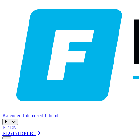
Kalender
Tulemused
Juhend
ET
ET
EN
REGISTREERI