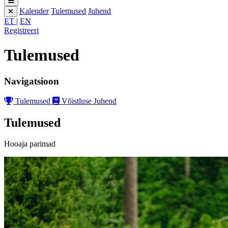
Kalender
Tulemused
Juhend
ET
|
EN
Registreeri
Tulemused
Navigatsioon
Tulemused
Võistluse Juhend
Tulemused
Hooaja parimad