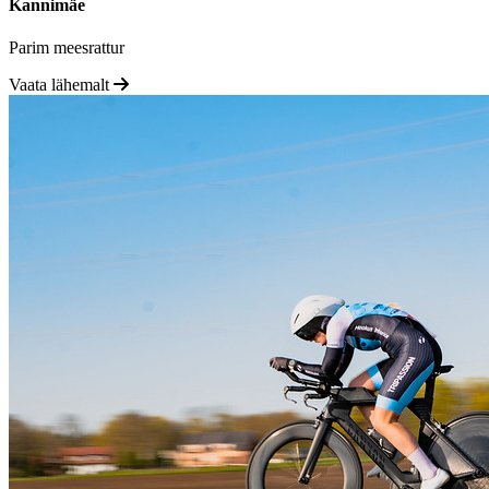
Kannimäe
Parim meesrattur
Vaata lähemalt